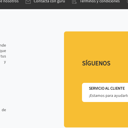
de nosotros
Contacta con gurú
Términos y condiciones
ande
 que
tus
r y
SÍGUENOS
SERVICIO AL CLIENTE
¡Estamos para ayudarte
 de