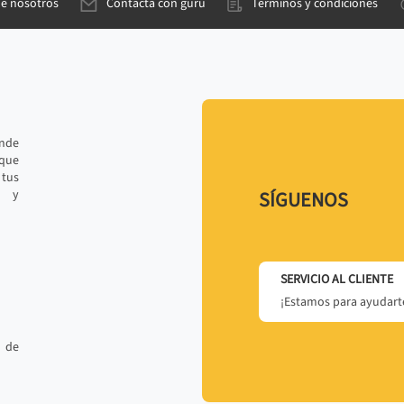
de nosotros
Contacta con gurú
Términos y condiciones
ande
 que
tus
r y
SÍGUENOS
SERVICIO AL CLIENTE
¡Estamos para ayudarte
 de