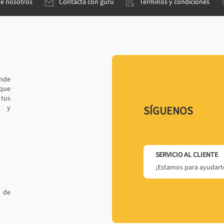
de nosotros
Contacta con gurú
Términos y condiciones
ande
 que
tus
r y
SÍGUENOS
SERVICIO AL CLIENTE
¡Estamos para ayudarte
 de