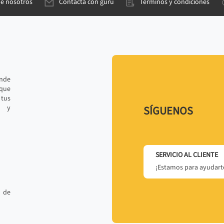
de nosotros
Contacta con gurú
Términos y condiciones
ande
 que
tus
r y
SÍGUENOS
SERVICIO AL CLIENTE
¡Estamos para ayudarte
 de