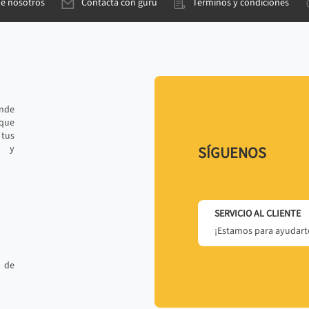
de nosotros
Contacta con gurú
Términos y condiciones
ande
 que
tus
r y
SÍGUENOS
SERVICIO AL CLIENTE
¡Estamos para ayudarte
 de