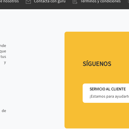
de nosotros
Contacta con gurú
Términos y condiciones
ande
 que
tus
r y
SÍGUENOS
SERVICIO AL CLIENTE
¡Estamos para ayudarte
 de