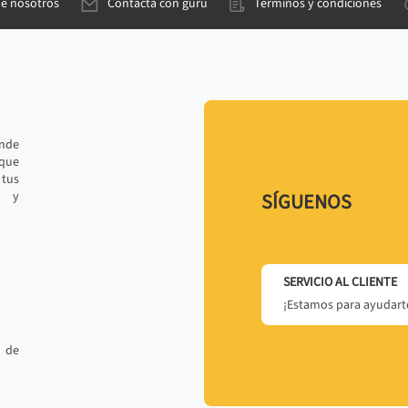
de nosotros
Contacta con gurú
Términos y condiciones
ande
 que
tus
r y
SÍGUENOS
SERVICIO AL CLIENTE
¡Estamos para ayudarte
 de