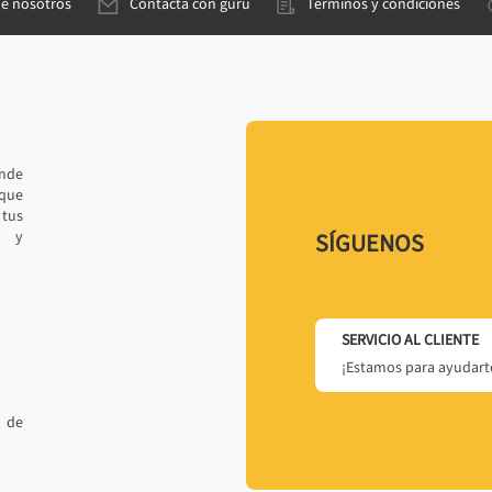
de nosotros
Contacta con gurú
Términos y condiciones
ande
 que
tus
r y
SÍGUENOS
SERVICIO AL CLIENTE
¡Estamos para ayudarte
 de