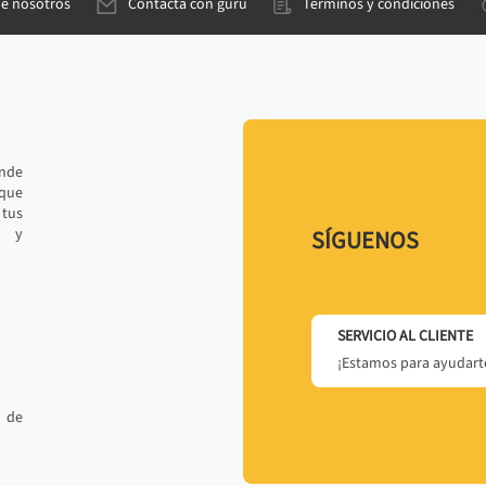
de nosotros
Contacta con gurú
Términos y condiciones
ande
 que
tus
r y
SÍGUENOS
SERVICIO AL CLIENTE
¡Estamos para ayudarte
 de