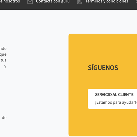
de nosotros
Contacta con gurú
Términos y condiciones
ande
 que
tus
r y
SÍGUENOS
SERVICIO AL CLIENTE
¡Estamos para ayudarte
 de