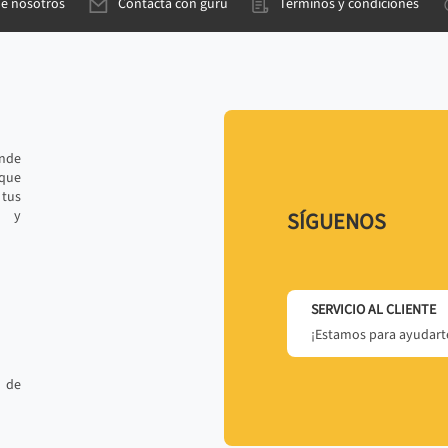
de nosotros
Contacta con gurú
Términos y condiciones
ande
 que
tus
r y
SÍGUENOS
SERVICIO AL CLIENTE
¡Estamos para ayudarte
 de