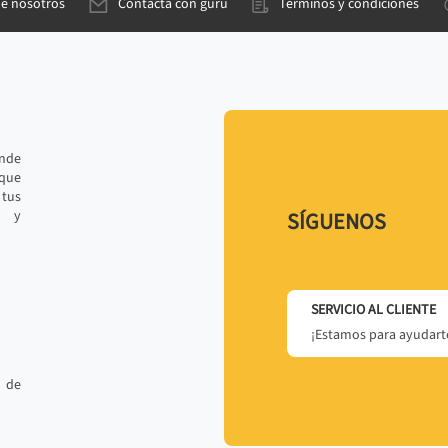
de nosotros
Contacta con gurú
Términos y condiciones
ande
 que
tus
r y
SÍGUENOS
SERVICIO AL CLIENTE
¡Estamos para ayudarte
 de