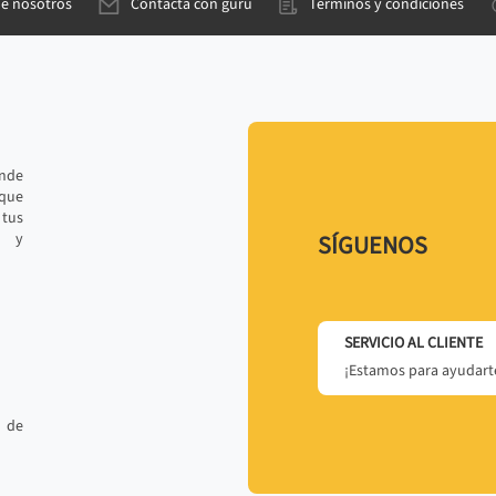
de nosotros
Contacta con gurú
Términos y condiciones
ande
 que
tus
r y
SÍGUENOS
SERVICIO AL CLIENTE
¡Estamos para ayudarte
 de