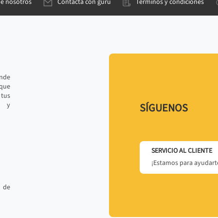
de nosotros
Contacta con gurú
Términos y condiciones
ande
 que
tus
r y
SÍGUENOS
SERVICIO AL CLIENTE
¡Estamos para ayudarte
 de