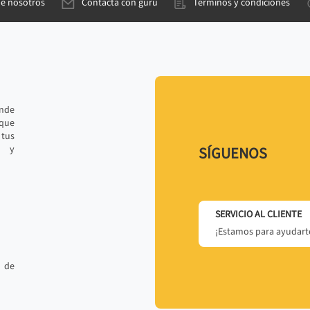
de nosotros
Contacta con gurú
Términos y condiciones
ande
 que
tus
r y
SÍGUENOS
SERVICIO AL CLIENTE
¡Estamos para ayudarte
 de