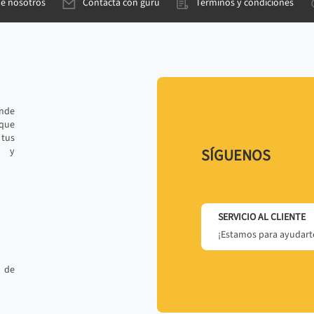
de nosotros
Contacta con gurú
Términos y condiciones
ande
 que
tus
r y
SÍGUENOS
SERVICIO AL CLIENTE
¡Estamos para ayudarte
 de