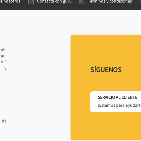
de nosotros
Contacta con gurú
Términos y condiciones
ande
 que
tus
r y
SÍGUENOS
SERVICIO AL CLIENTE
¡Estamos para ayudarte
 de