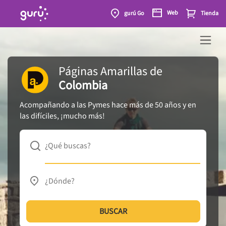
Web
gurú Go
Tienda
Páginas Amarillas
de
Colombia
Acompañando a las Pymes hace más de 50 años y en
las difíciles, ¡mucho más!
¿Qué buscas?
¿Dónde?
BUSCAR