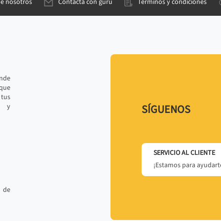
de nosotros
Contacta con gurú
Términos y condiciones
ande
 que
tus
r y
SÍGUENOS
SERVICIO AL CLIENTE
¡Estamos para ayudarte
 de