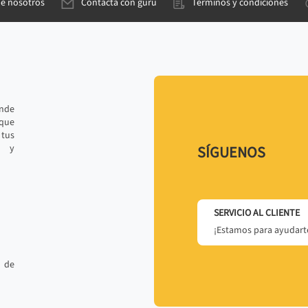
de nosotros
Contacta con gurú
Términos y condiciones
ande
 que
tus
r y
SÍGUENOS
SERVICIO AL CLIENTE
¡Estamos para ayudarte
 de