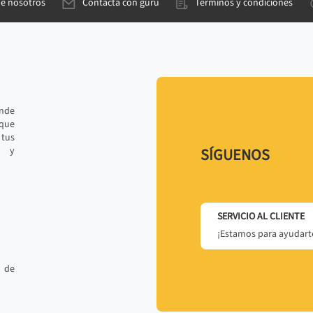
de nosotros
Contacta con gurú
Términos y condiciones
ande
 que
tus
r y
SÍGUENOS
SERVICIO AL CLIENTE
¡Estamos para ayudarte
 de