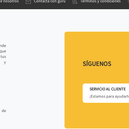
de nosotros
Contacta con gurú
Términos y condiciones
ande
 que
tus
r y
SÍGUENOS
SERVICIO AL CLIENTE
¡Estamos para ayudarte
 de