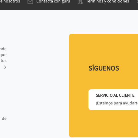
de nosotros
Contacta con gurú
Términos y condiciones
ande
 que
tus
r y
SÍGUENOS
SERVICIO AL CLIENTE
¡Estamos para ayudarte
 de