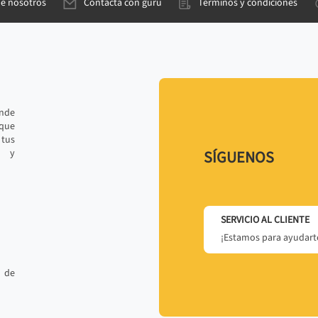
de nosotros
Contacta con gurú
Términos y condiciones
ande
 que
tus
r y
SÍGUENOS
SERVICIO AL CLIENTE
¡Estamos para ayudarte
 de