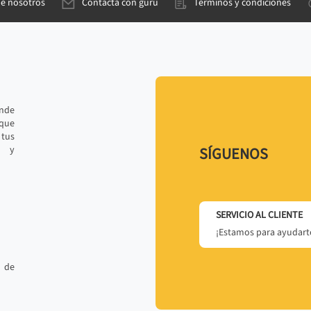
de nosotros
Contacta con gurú
Términos y condiciones
ande
 que
tus
r y
SÍGUENOS
SERVICIO AL CLIENTE
¡Estamos para ayudarte
 de