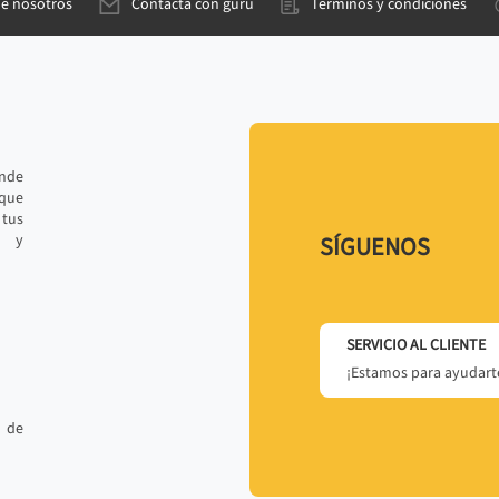
de nosotros
Contacta con gurú
Términos y condiciones
ande
 que
tus
r y
SÍGUENOS
SERVICIO AL CLIENTE
¡Estamos para ayudarte
 de