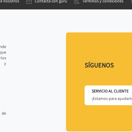
de nosotros
Contacta con gurú
Términos y condiciones
ande
 que
tus
r y
SÍGUENOS
SERVICIO AL CLIENTE
¡Estamos para ayudarte
 de