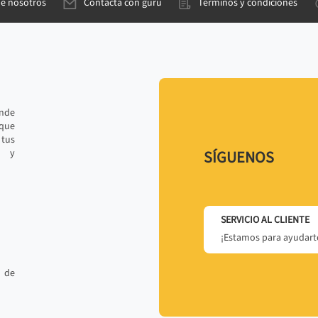
de nosotros
Contacta con gurú
Términos y condiciones
ande
 que
tus
r y
SÍGUENOS
SERVICIO AL CLIENTE
¡Estamos para ayudarte
 de