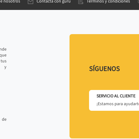
de nosotros
Contacta con gurú
Términos y condiciones
ande
 que
tus
r y
SÍGUENOS
SERVICIO AL CLIENTE
¡Estamos para ayudarte
 de