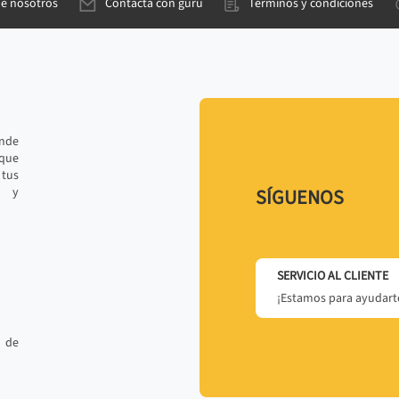
de nosotros
Contacta con gurú
Términos y condiciones
ande
 que
tus
r y
SÍGUENOS
SERVICIO AL CLIENTE
¡Estamos para ayudarte
 de