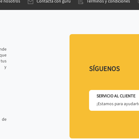
de nosotros
Contacta con gurú
Términos y condiciones
ande
 que
tus
r y
SÍGUENOS
SERVICIO AL CLIENTE
¡Estamos para ayudarte
 de