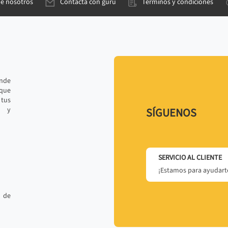
de nosotros
Contacta con gurú
Términos y condiciones
ande
 que
tus
r y
SÍGUENOS
SERVICIO AL CLIENTE
¡Estamos para ayudarte
 de