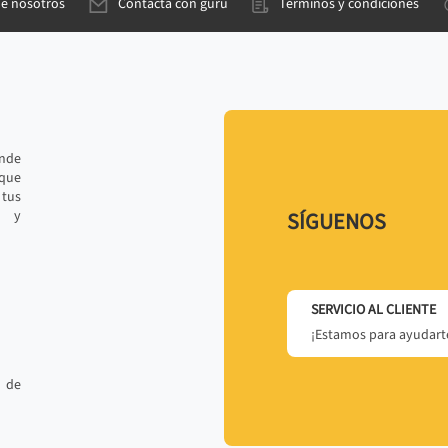
de nosotros
Contacta con gurú
Términos y condiciones
ande
 que
tus
r y
SÍGUENOS
SERVICIO AL CLIENTE
¡Estamos para ayudarte
 de