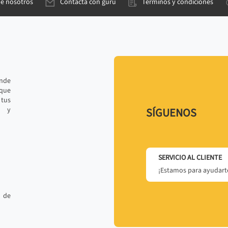
de nosotros
Contacta con gurú
Términos y condiciones
ande
 que
tus
r y
SÍGUENOS
SERVICIO AL CLIENTE
¡Estamos para ayudarte
 de