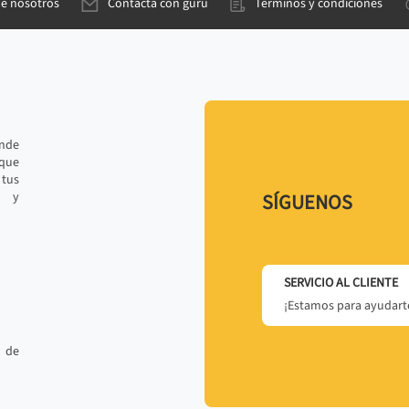
de nosotros
Contacta con gurú
Términos y condiciones
ande
 que
tus
r y
SÍGUENOS
SERVICIO AL CLIENTE
¡Estamos para ayudarte
 de