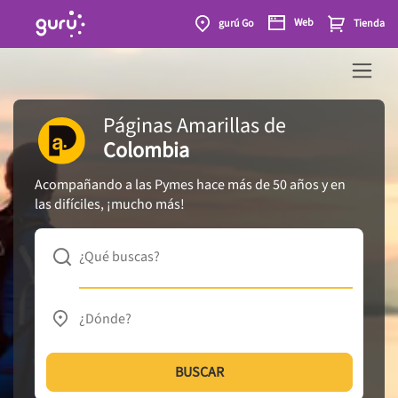
Web
gurú Go
Tienda
Páginas Amarillas
de
Colombia
Acompañando a las Pymes hace más de 50 años y en
las difíciles, ¡mucho más!
¿Qué buscas?
¿Dónde?
BUSCAR