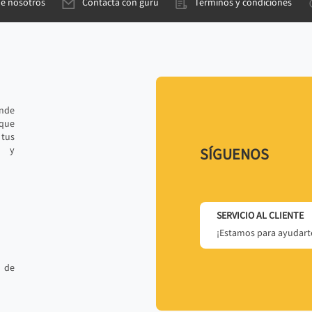
de nosotros
Contacta con gurú
Términos y condiciones
ande
 que
tus
r y
SÍGUENOS
SERVICIO AL CLIENTE
¡Estamos para ayudarte
 de