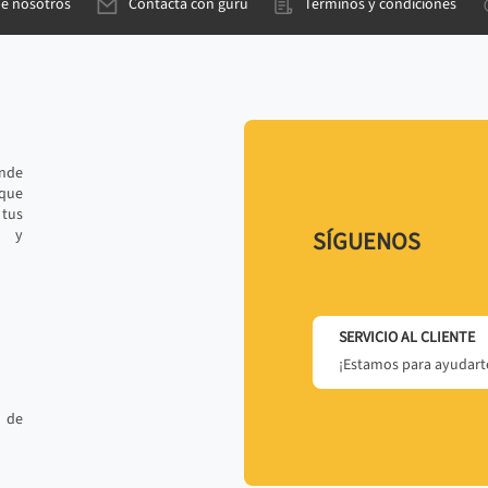
de nosotros
Contacta con gurú
Términos y condiciones
ande
 que
tus
r y
SÍGUENOS
SERVICIO AL CLIENTE
¡Estamos para ayudarte
 de