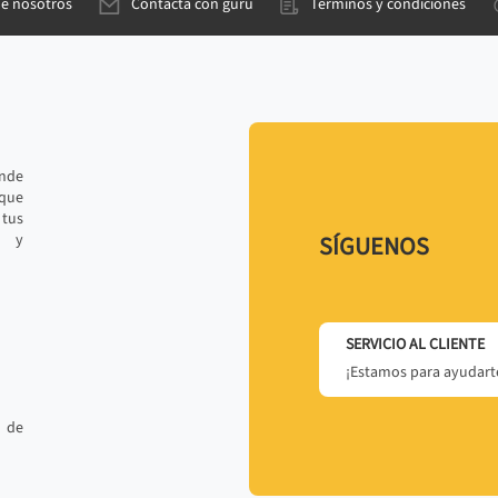
de nosotros
Contacta con gurú
Términos y condiciones
ande
 que
tus
r y
SÍGUENOS
SERVICIO AL CLIENTE
¡Estamos para ayudarte
 de