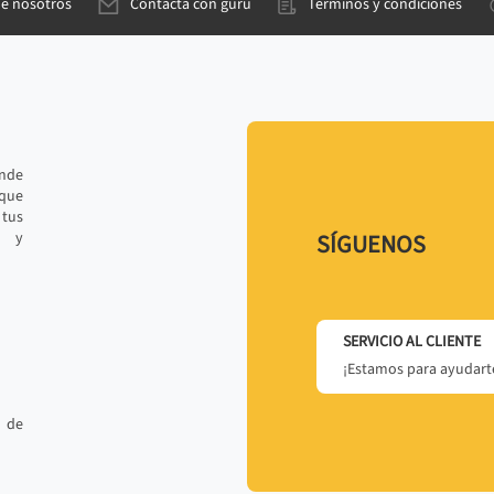
de nosotros
Contacta con gurú
Términos y condiciones
ande
 que
tus
r y
SÍGUENOS
SERVICIO AL CLIENTE
¡Estamos para ayudarte
 de