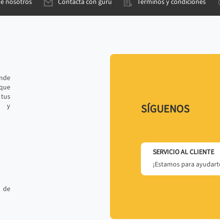
de nosotros
Contacta con gurú
Términos y condiciones
ande
 que
tus
r y
SÍGUENOS
SERVICIO AL CLIENTE
¡Estamos para ayudarte
 de