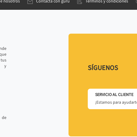
de nosotros
Contacta con gurú
Términos y condiciones
ande
 que
tus
r y
SÍGUENOS
SERVICIO AL CLIENTE
¡Estamos para ayudarte
 de