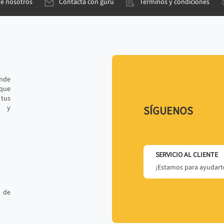
de nosotros
Contacta con gurú
Términos y condiciones
ande
 que
tus
r y
SÍGUENOS
SERVICIO AL CLIENTE
¡Estamos para ayudarte
 de