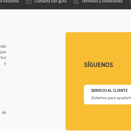
de nosotros
Contacta con gurú
Términos y condiciones
ande
 que
tus
r y
SÍGUENOS
SERVICIO AL CLIENTE
¡Estamos para ayudarte
 de