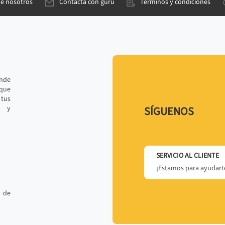
de nosotros
Contacta con gurú
Términos y condiciones
ande
 que
tus
r y
SÍGUENOS
SERVICIO AL CLIENTE
¡Estamos para ayudarte
 de