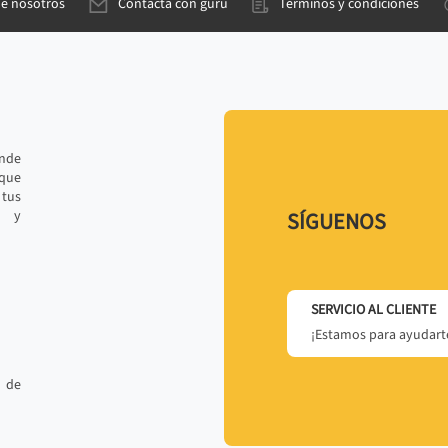
de nosotros
Contacta con gurú
Términos y condiciones
ande
 que
tus
r y
SÍGUENOS
SERVICIO AL CLIENTE
¡Estamos para ayudarte
 de