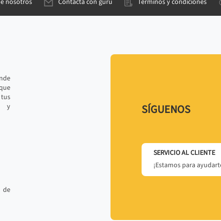
de nosotros
Contacta con gurú
Términos y condiciones
ande
 que
tus
r y
SÍGUENOS
SERVICIO AL CLIENTE
¡Estamos para ayudarte
 de