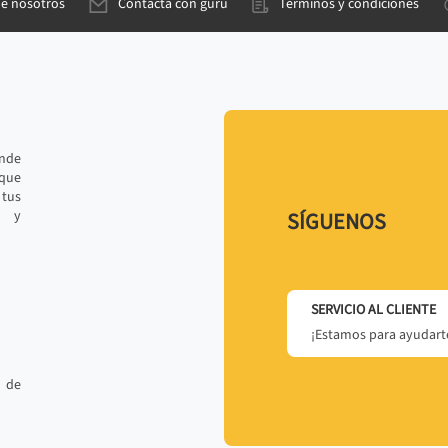
de nosotros
Contacta con gurú
Términos y condiciones
ande
 que
tus
r y
SÍGUENOS
SERVICIO AL CLIENTE
¡Estamos para ayudarte
 de