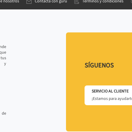
de nosotros
Contacta con gurú
Términos y condiciones
ande
 que
tus
r y
SÍGUENOS
SERVICIO AL CLIENTE
¡Estamos para ayudarte
 de