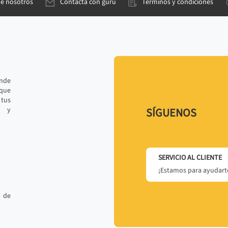
de nosotros
Contacta con gurú
Términos y condiciones
ande
 que
tus
r y
SÍGUENOS
SERVICIO AL CLIENTE
¡Estamos para ayudarte
 de